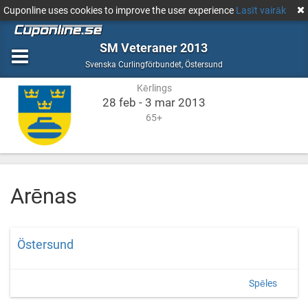
Cuponline uses cookies to improve the user experience
Lasīt vairāk
SM Veteraner 2013
Kērlings
Östersund
Svenska Curlingförbundet
,
Östersund
Kērlings
28 feb - 3 mar 2013
65+
Arēnas
Östersund
Spēles