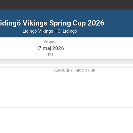
idingö Vikings Spring Cup 2026
Хоккей
Lidingö
Lidingö Vikings HC
,
Lidingö
Хоккей
17 maj 2026
U11
CUPONLINE - GRATIS CUP