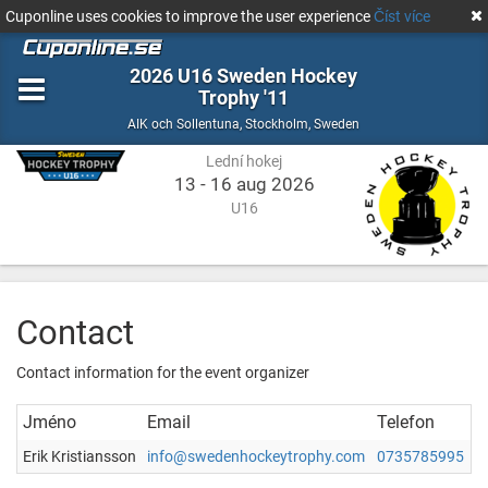
Cuponline uses cookies to improve the user experience
Číst více
2026 U16 Sweden Hockey
Trophy '11
Lední
Stockholm,
AIK och Sollentuna
,
Stockholm, Sweden
hokej
Sweden
Lední hokej
13 - 16 aug 2026
U16
Contact
Contact information for the event organizer
Jméno
Email
Telefon
Erik Kristiansson
info@swedenhockeytrophy.com
0735785995