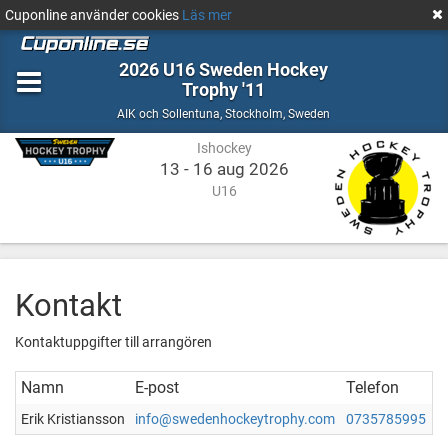
Cuponline använder cookies
Läs mer
2026 U16 Sweden Hockey
Trophy '11
Ishockey
Stockholm,
AIK och Sollentuna
,
Stockholm, Sweden
Sweden
Ishockey
13 - 16 aug 2026
U16
Kontakt
Kontaktuppgifter till arrangören
Namn
E-post
Telefon
Erik Kristiansson
info@swedenhockeytrophy.com
0735785995