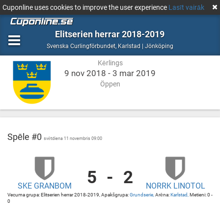
Cuponline uses cookies to improve the user experience
Lasīt vairāk
Elitserien herrar 2018-2019
Kērlings
Karlstad
Svenska Curlingförbundet
,
Karlstad | Jönköping
|
Kērlings
Jönköping
9 nov 2018 - 3 mar 2019
Öppen
Spēle #0
svētdiena 11 novembris 09:00
5
-
2
Skellefteå
Karlstad
SKE GRANBOM
NORRK LINOTOL
CK
Karlstad
Vecuma grupa: Elitserien herrar 2018-2019, Apakšgrupa:
Grundserie,
Arēna:
Karlstad,
Metieni: 0 -
Granbom
0
vs
Norrköpings