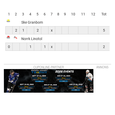
CK
Linotol
Jr.
1
2
3
4
5
6
7
8
9
10
11
12
Tot
Ske Granbom
2
1
2
x
5
Norrk Linotol
0
1
1
x
2
CUPONLINE-PARTNER
ANNONS