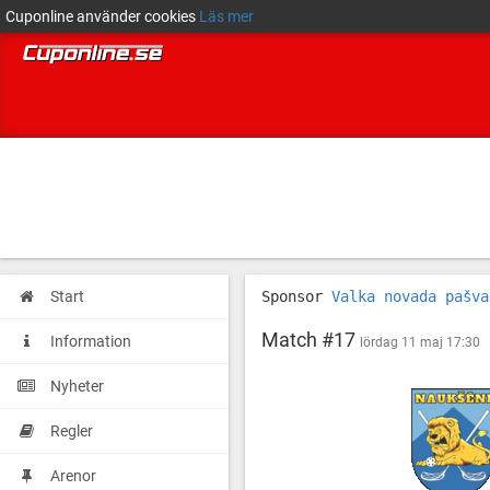
Cuponline använder cookies
Läs mer
Start
Sponsor
Valka novada pašva
Match #17
Information
lördag 11 maj 17:30
Nyheter
Regler
Naukšēni
JC
vs
Valkas
Arenor