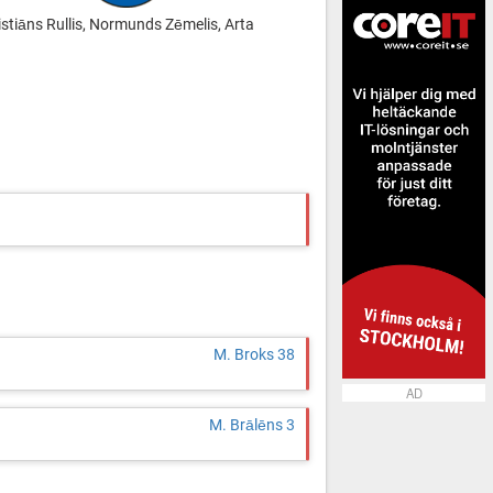
ristiāns Rullis, Normunds Zēmelis, Arta
M. Broks 38
AD
M. Brālēns 3