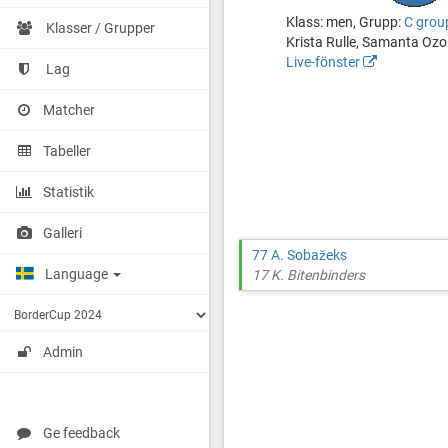
FK
ģimnāzijas
Klass: men, Grupp:
C grou
Brenguļi
sports
Klasser / Grupper
Krista Rulle, Samanta Ozo
halle
Live-fönster
JC
Lag
http://cuponline.se/gameView.as
Valkas
cupid=37844&gameid=346705&l
ģimnāzijas
Matcher
sports
halle
Tabeller
Statistik
Galleri
77 A. Sobažeks
Language
17 K. Bitenbinders
Admin
Ge feedback