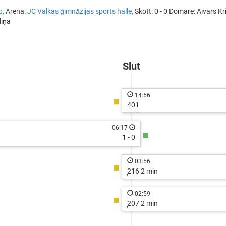
p,
Arena:
JC Valkas ģimnāzijas sports halle,
Skott: 0 - 0 Domare: Aivars K
liņa
px?
c=sv
Slut
14:56
401
06:17
1
- 0
03:56
216
2 min
02:59
207
2 min