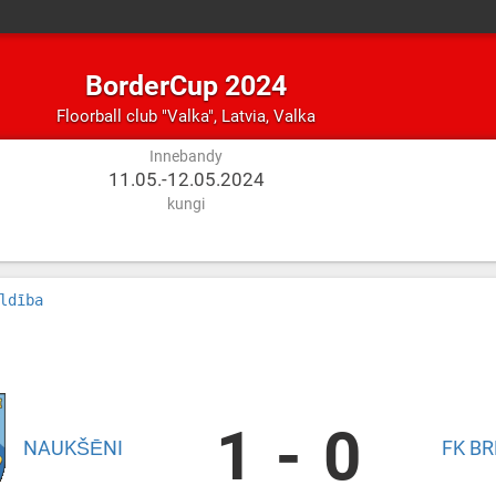
BorderCup 2024
Innebandy
Latvia,
Floorball club "Valka"
,
Latvia, Valka
Valka
Innebandy
11.05.-12.05.2024
kungi
ldība
1
-
0
NAUKŠĒNI
FK B