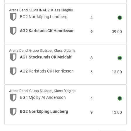
Mjölby
BG2
AI
Arena Dand
,
SEMIFINAL 2, Klass Oldgirls
Norrköping
Andersson
BG2 Norrköping Lundberg
4
Lundberg
vs
AG2 Karlstads CK Henriksson
9
09:00
AG2
Karlstads
CK
AG1
Henriksson
Arena Dand
,
Grupp Slutspel, Klass Oldgirls
Stocksunds
AG1 Stocksunds CK Meldahl
8
CK
Meldahl
AG2 Karlstads CK Henriksson
6
13:00
vs
AG2
Karlstads
BG4
CK
Arena Dand
,
Grupp Slutspel, Klass Oldgirls
Mjölby
Henriksson
BG4 Mjölby AI Andersson
4
AI
Andersson
BG2 Norrköping Lundberg
9
13:00
vs
BG2
Norrköping