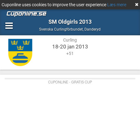
Cuponline uses cookies to improve the user experience
Læs mere
SM Oldgirls 2013
Curling
Danderyd
Svenska Curlingförbundet
,
Danderyd
Curling
18-20 jan 2013
+51
CUPONLINE - GRATIS CUP