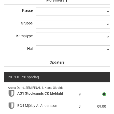
More filters
Klasse
Gruppe
Kamptype
Hal
2013-01-20 søndag
AG1
Arena Dand
,
SEMIFINAL 1, Klass Oldgirls
Stocksunds
AG1 Stocksunds CK Meldahl
9
CK
Meldahl
BG4 Mjölby AI Andersson
3
09:00
vs
BG4