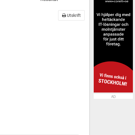
Utskrift
AD