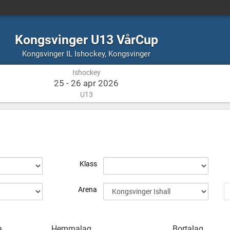
Kongsvinger U13 VårCup
Ishockey
Kongsvinger
Kongsvinger IL Ishockey
,
Kongsvinger
Ishockey
25 - 26 apr 2026
U13
Klass
Arena
a
Hemmalag
Bortalag