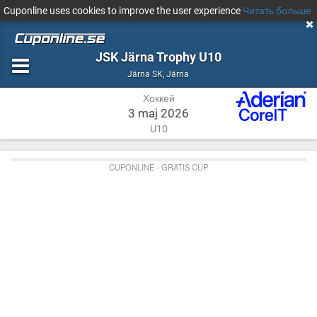
Cuponline uses cookies to improve the user experience
Читать больше
JSK Järna Trophy U10
Хоккей
Järna
Järna SK
,
Järna
Хоккей
3 maj 2026
U10
CUPONLINE - GRATIS CUP