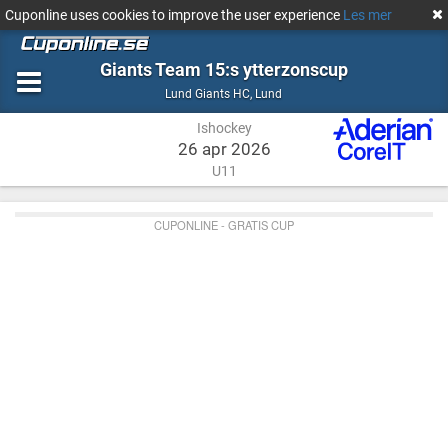
Cuponline uses cookies to improve the user experience
Les mer
Giants Team 15:s ytterzonscup
Ishockey
Lund
Lund Giants HC
,
Lund
Ishockey
26 apr 2026
U11
CUPONLINE - GRATIS CUP