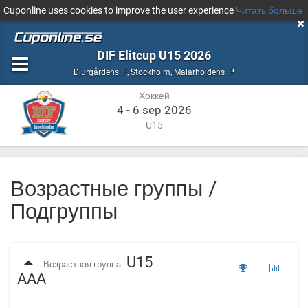
Cuponline uses cookies to improve the user experience
Читать больше
DIF Elitcup U15 2026
Хоккей
Stockholm,
Djurgårdens IF
,
Stockholm, Mälarhöjdens IP
Mälarhöjdens
Хоккей
IP
4 - 6 sep 2026
U15
Возрастные группы /
Подгруппы
U15
Возрастная группа
AAA