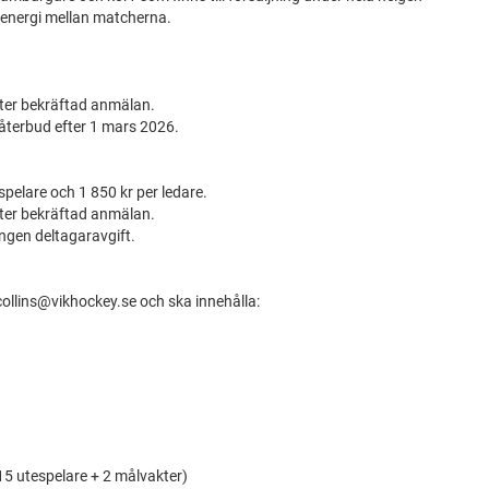
ra energi mellan matcherna.
efter bekräftad anmälan.
 återbud efter 1 mars 2026.
spelare och 1 850 kr per ledare.
efter bekräftad anmälan.
ingen deltagaravgift.
collins@vikhockey.se och ska innehålla:
 15 utespelare + 2 målvakter)