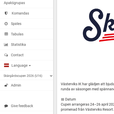
Apakšgrupas
Komandas
Spēles
Tabulas
Statistika
Contact
Language
Västerviks IK har glädjen att bjuda 
Admin
runda av säsongen med spännande 
📅 Datum
Cupen arrangeras 24–26 april 2026
Give feedback
promenad från Västerviks Resort.