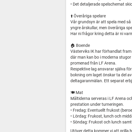
• Det detaljerade spelschemat skic
⬆️ Överåriga spelare
Vår grundsyn är att spela med så 
yngre årskullar, men överåriga spe
Har ni frågor kring detta är ni var
🏠 Boende
Västerviks IK har förhandlat fram
där man kan bo i moderna stugor m
promenad från LF Arena.
Respektive lag ansvarar själva f
bokning om laget önskar ta del av
deltagaranmälan. Ett separat erbj
🍽️ Mat
Måltiderna serveras i LF Arena oc
prestation under turneringen.
• Fredag: Eventuellt frukost (ber
• Lördag: Frukost, lunch och mid
• Söndag: Frukost och lunch samt e
Utöver detta kommer vi att grilla 