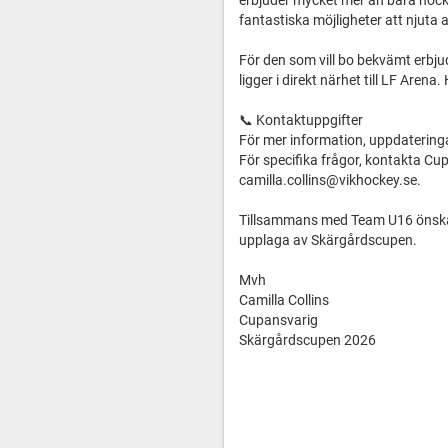
erbjuder mycket mer än bara hocke
fantastiska möjligheter att njuta
För den som vill bo bekvämt erbju
ligger i direkt närhet till LF Are
📞 Kontaktuppgifter
För mer information, uppdateringa
För specifika frågor, kontakta Cu
camilla.collins@vikhockey.se.
Tillsammans med Team U16 önskar 
upplaga av Skärgårdscupen.
Mvh
Camilla Collins
Cupansvarig
Skärgårdscupen 2026