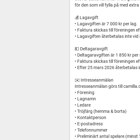
för den som vill fylla på med ext
💰 Lagavgift
• Lagavgiften är 7 000 kr per lag.
• Faktura skickas till föreningen 
• Lagavgiften återbetalas inte vid
💵 Deltagaravgift
• Deltagaravgiften är 1 850 kr per 
• Faktura skickas till föreningen 
• Efter 25 mars 2026 återbetalas 
✉️ Intresseanmälan
Intresseanmälan görs till camilla.
• Förening
• Lagnamn
• Ledare
• Tröjfärg (hemma & borta)
• Kontaktperson
• E-postadress
• Telefonnummer
• Preliminärt antal spelare (minst