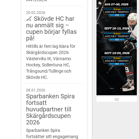
20.02.2026
🏒 Skövde HC har
nu anmält sig –
cupen börjar fyllas
på!
Hittills är fem lag klara för
Skärgårdscupen 2026:
Västerviks IK, Värnamo
Hockey, Sollentuna HC,
Trångsund/Tullinge och
Skövde HC.
08.01.2026
Sparbanken Spira
AD
fortsatt
huvudpartner till
Skärgårdscupen
2026
Sparbanken Spira
fortsätter sitt engagemang