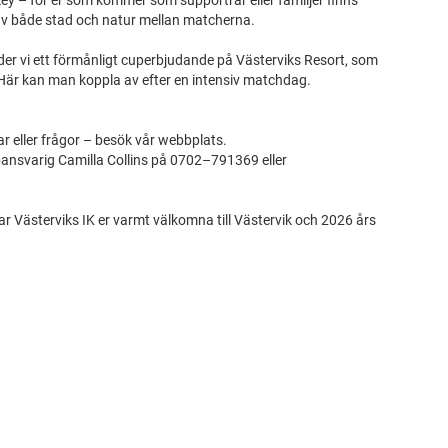
y – för er som kommer som supportrar eller familjer finns
 av både stad och natur mellan matcherna.
der vi ett förmånligt cuperbjudande på Västerviks Resort, som
na. Här kan man koppla av efter en intensiv matchdag.
r eller frågor – besök vår webbplats.
pansvarig Camilla Collins på 0702–791369 eller
Västerviks IK er varmt välkomna till Västervik och 2026 års