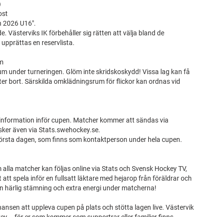
)
ost
 2026 U16".
 Västerviks IK förbehåller sig rätten att välja bland de
upprättas en reservlista.
um
rum under turneringen. Glöm inte skridskoskydd! Vissa lag kan få
r bort. Särskilda omklädningsrum för flickor kan ordnas vid
 information inför cupen. Matcher kommer att sändas via
ker även via Stats.swehockey.se.
första dagen, som finns som kontaktperson under hela cupen.
om alla matcher kan följas online via Stats och Svensk Hockey TV,
 att spela inför en fullsatt läktare med hejarop från föräldrar och
en härlig stämning och extra energi under matcherna!
hansen att uppleva cupen på plats och stötta lagen live. Västervik