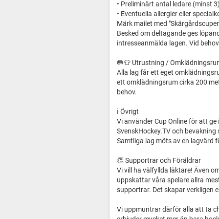
• Preliminärt antal ledare (minst 3
• Eventuella allergier eller specialk
Märk mailet med "Skärgårdscupen
Besked om deltagande ges löpande.
intresseanmälda lagen. Vid behov 
🥅👕 Utrustning / Omklädningsr
Alla lag får ett eget omklädnings
ett omklädningsrum cirka 200 mete
behov.
ℹ️ Övrigt
Vi använder Cup Online för att ge
SvenskHockey.TV och bevakning s
Samtliga lag möts av en lagvärd 
👏 Supportrar och Föräldrar
Vi vill ha välfyllda läktare! Även 
uppskattar våra spelare allra mest
supportrar. Det skapar verkligen 
Vi uppmuntrar därför alla att ta c