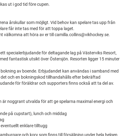
kas ut i god tid före cupen.
rena årskullar som möjligt. Vid behov kan spelare tas upp från
lare får inte tas med för att toppa laget.
mt välkomna att höra av er till camilla.collins@vikhockey.se.
 ett specialerbjudande för deltagande lag på Västerviks Resort,
ed fantastisk utsikt över Östersjön. Resorten ligger 15 minuter
ör bokning av boende. Erbjudandet kan användas i samband med
 det och en bokningskod tillhandahålls efter bekräftad
udande för föräldrar och supporters finns också att ta del av.
h är noggrant utvalda för att ge spelarna maximal energi och
oende på cupstart), lunch och middag
dag
ventuellt enklare tilltugg
hamburgare och korv som finns till försäljning under hela helgen