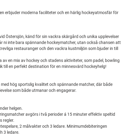
llen erbjuder moderna faciliteter och en härlig hockeyatmosfär för
vid Östersjön, känd för sin vackra skärgård och unika upplevelser
r ni inte bara spännande hockeymatcher, utan också chansen att
revliga restauranger och den vackra kustmiljön som bjuder in till
 av en mix av hockey och stadens aktiviteter, som padel, bowling
ik till en perfekt destination för en minnesvärd hockeyhelg!
g med hög sportslig kvalitet och spännande matcher, där både
plevelse som både utmanar och engagerar.
under helgen.
ringsmatcher avgörs i två perioder á 15 minuter effektiv speltid
 regler.
 utespelare, 2 målvakter och 3 ledare. Minimumdebiteringen
h 3 ledare.