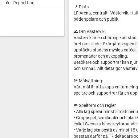
Report bug
📍 Plats
LF Arena, centralt i Västervik. Ha
både spelare och publik.
🌊 Om Västervik
Västervik är en charmig kuststad 
året om. Under Skärgårdscupen få
upptäcka stadens mysiga caféer, t
promenader och avkoppling.
Besökare och supportrar kan njuta
och simhall. Allt detta gör Västerv
🎯 Målsättning
Vårt mål är att skapa en turnerin
spelare och supportrar får en up
🥅 Spelform och regler
• Alla lag spelar minst 5 matcher 
• Gruppspel, semifinaler och place
enligt Svenska Ishockeyförbundets
• Varje lag ska bestå av minst 15
baseras därför på 17 deltagare oc