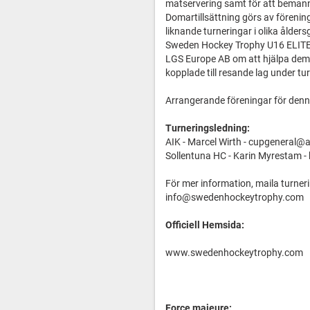
matservering samt för att bemanna
Domartillsättning görs av fören
liknande turneringar i olika ålder
Sweden Hockey Trophy U16 ELITE ä
LGS Europe AB om att hjälpa dem
kopplade till resande lag under tu
Arrangerande föreningar för denn
Turneringsledning:
AIK - Marcel Wirth - cupgeneral@
Sollentuna HC - Karin Myrestam 
För mer information, maila turner
info@swedenhockeytrophy.com
Officiell Hemsida:
www.swedenhockeytrophy.com
Force majeure: