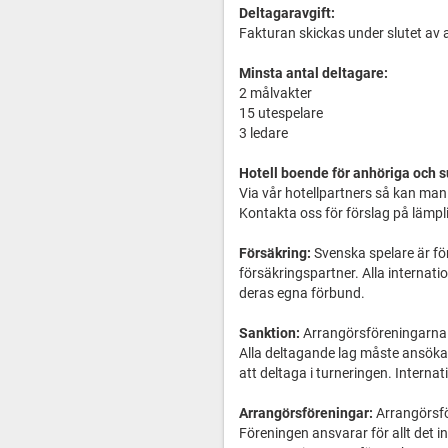
Deltagaravgift:
Fakturan skickas under slutet av
Minsta antal deltagare:
2 målvakter
15 utespelare
3 ledare
Hotell boende för anhöriga och s
Via vår hotellpartners så kan man 
Kontakta oss för förslag på lämpli
Försäkring:
Svenska spelare är f
försäkringspartner. Alla internat
deras egna förbund.
Sanktion:
Arrangörsföreningarna 
Alla deltagande lag måste ansöka o
att deltaga i turneringen. Interna
Arrangörsföreningar:
Arrangörsf
Föreningen ansvarar för allt det i