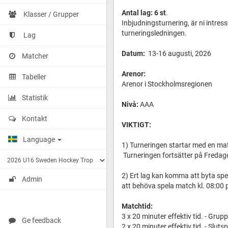
Antal lag: 6 st
.
Klasser / Grupper
Inbjudningsturnering, är ni intress
turneringsledningen.
Lag
Datum:
13-16 augusti, 2026
Matcher
Arenor:
Tabeller
Arenor i Stockholmsregionen
Statistik
Nivå:
AAA
Kontakt
VIKTIGT:
Language
1) Turneringen startar med en mat
Turneringen fortsätter på Fredag
2) Ert lag kan komma att byta spel
Admin
att behöva spela match kl. 08:00
Matchtid:
3 x 20 minuter effektiv tid. - Grup
Ge feedback
2 x 20 minuter effektiv tid. - Slutsp