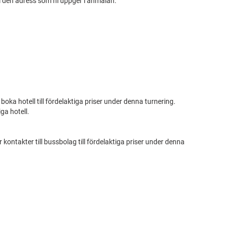
l den adress som ni uppger i anmälan.
boka hotell till fördelaktiga priser under denna turnering.
ga hotell.
 kontakter till bussbolag till fördelaktiga priser under denna