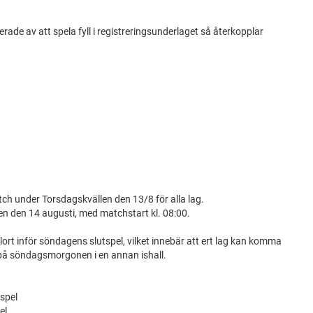
erade av att spela fyll i registreringsunderlaget så återkopplar
ch under Torsdagskvällen den 13/8 för alla lag.
en den 14 augusti, med matchstart kl. 08:00.
ort inför söndagens slutspel, vilket innebär att ert lag kan komma
 på söndagsmorgonen i en annan ishall.
pspel
el