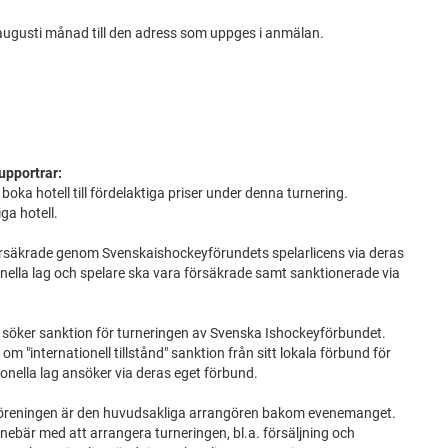
 augusti månad till den adress som uppges i anmälan.
upportrar:
boka hotell till fördelaktiga priser under denna turnering.
ga hotell.
örsäkrade genom Svenskaishockeyförundets spelarlicens via deras
ionella lag och spelare ska vara försäkrade samt sanktionerade via
söker sanktion för turneringen av Svenska Ishockeyförbundet.
m "internationell tillstånd" sanktion från sitt lokala förbund för
tionella lag ansöker via deras eget förbund.
öreningen är den huvudsakliga arrangören bakom evenemanget.
nnebär med att arrangera turneringen, bl.a. försäljning och