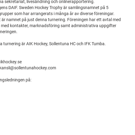
 sekretariat, livesändning och onlinerapportering.
ingens DAIF. Sweden Hockey Trophy är samlingsnamnet på 5
sgrupper som har arrangerats i många år av diverse föreningar.
r namnet på just denna turnering. Föreningen har ett avtal med
 med kontakter, marknadsföring samt administrativa uppgifter
rneringen.
a turnering är AIK Hockey, Sollentuna HC och IFK Tumba.
aikhockey.se
- kansli@sollentunahockey.com
ingsledningen på: