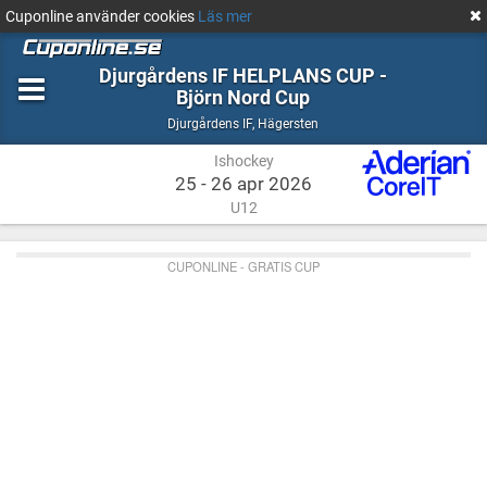
Cuponline använder cookies
Läs mer
Djurgårdens IF HELPLANS CUP -
Björn Nord Cup
Ishockey
Hägersten
Djurgårdens IF
,
Hägersten
Ishockey
25 - 26 apr 2026
U12
CUPONLINE - GRATIS CUP