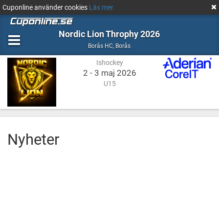
Cuponline använder cookies
Läs mer
Nordic Lion Throphy 2026
Ishockey
Borås
Borås HC
,
Borås
Ishockey
2 - 3 maj 2026
U15
Nyheter