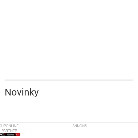
Novinky
CUPONLINE-
ANNONS
PARTNER