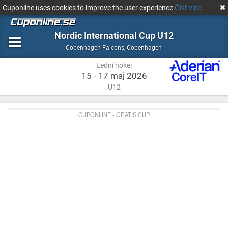
Cuponline uses cookies to improve the user experience
Číst více
Nordic International Cup U12
Lední
Copenhagen
Copenhagen Falcons
,
Copenhagen
hokej
Lední hokej
15 - 17 maj 2026
U12
CUPONLINE - GRATIS CUP