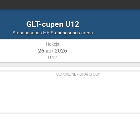
GLT-cupen U12
Hokejs
Stenungsunds
Stenungsunds HF
,
Stenungsunds arena
arena
Hokejs
26 apr 2026
U 12
CUPONLINE - GRATIS CUP