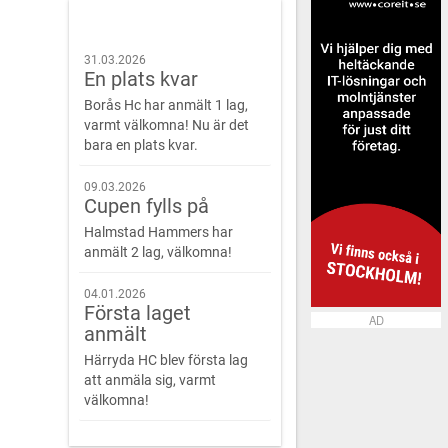
31.03.2026
En plats kvar
Borås Hc har anmält 1 lag,
varmt välkomna! Nu är det
bara en plats kvar.
09.03.2026
Cupen fylls på
Halmstad Hammers har
anmält 2 lag, välkomna!
04.01.2026
Första laget
AD
anmält
Härryda HC blev första lag
att anmäla sig, varmt
välkomna!