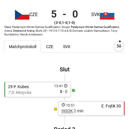
5
-
0
CZE
SVK
Czech
Östersund
(3-0,1-0,1-0)
Republic
Arena
Klass: Paralympic Winter Games Qualification, Grupp:
Paralympic Winter Games Qualification,
vs
Östersund
Arena:
Östersund Arena,
Skott: 29 - 19 (13-7,10-4,6-8) Domare: Joakim Samuelsson, Tony
Slovakia
Arena
Rundström, Henrik Andersson
Matchprotokoll
CZE
SVK
56
http://cuponline.se/online.aspx?
cupid=25733&id=230479
Slut
13:41
29 P. Kubes
5
- 0
7 D. Motycka
10:51
E. Fojtik 30
HOOK
2 min