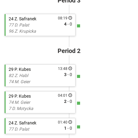
Period 3
08:19
24 Z. Safranek
4
- 0
77 D. Palat
96 Z. Krupicka
Period 2
13:48
29 P. Kubes
3
- 0
82 Z. Habl
74 M. Geier
04:01
29 P. Kubes
2
- 0
74 M. Geier
7 D. Motycka
01:40
24 Z. Safranek
1
- 0
77 D. Palat