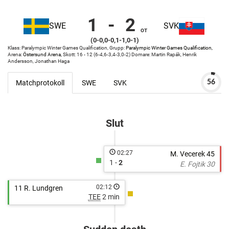
1
-
2
SWE
SVK
Sweden
Östersund
OT
(0-0,0-0,1-1,0-1)
vs
Arena
Klass: Paralympic Winter Games Qualification, Grupp:
Paralympic Winter Games Qualification,
Slovakia
Östersund
Arena:
Östersund Arena,
Skott: 16 - 12 (6-4,6-3,4-3,0-2) Domare: Martin Rapák, Henrik
Arena
Andersson, Jonathan Haga
Matchprotokoll
SWE
SVK
56
http://cuponline.se/online.aspx?
cupid=25733&id=230483
Slut
02:27
M. Vecerek 45
1 -
2
E. Fojtik 30
02:12
11 R. Lundgren
TEE
2 min