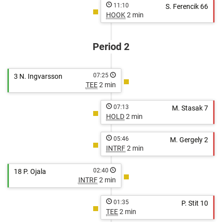
11:10
S. Ferencik 66
HOOK
2 min
Period 2
07:25
3 N. Ingvarsson
TEE
2 min
07:13
M. Stasak 7
HOLD
2 min
05:46
M. Gergely 2
INTRF
2 min
02:40
18 P. Ojala
INTRF
2 min
01:35
P. Stit 10
TEE
2 min