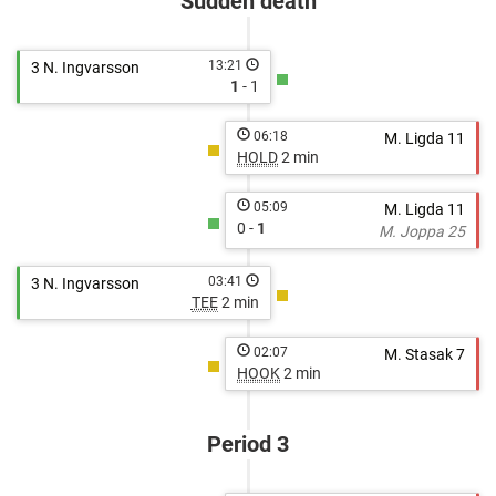
Sudden death
13:21
3 N. Ingvarsson
1
- 1
06:18
M. Ligda 11
HOLD
2 min
05:09
M. Ligda 11
0 -
1
M. Joppa 25
03:41
3 N. Ingvarsson
TEE
2 min
02:07
M. Stasak 7
HOOK
2 min
Period 3