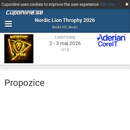
Cuponline uses cookies to improve the user experience
Číst více
Nordic Lion Throphy 2026
Lední
Borås
Borås HC
,
Borås
hokej
Lední hokej
2 - 3 maj 2026
U15
Propozice