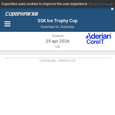
Cuponline uses cookies to improve the user experience
Читать больше
SSK Ice Trophy Cup
Хоккей
Södertälje
Södertälje SK
,
Södertälje
Хоккей
25 apr 2026
U9
CUPONLINE - GRATIS CUP