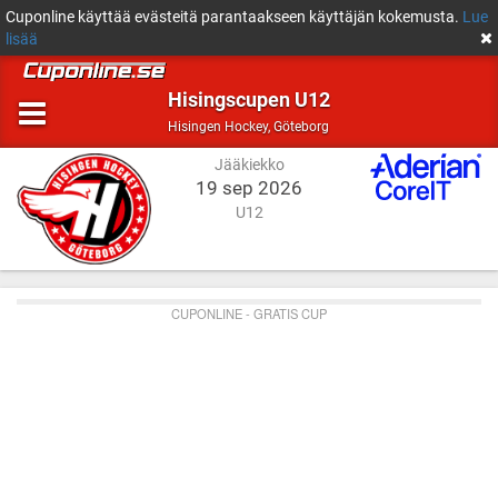
Cuponline käyttää evästeitä parantaakseen käyttäjän kokemusta.
Lue
lisää
Hisingscupen U12
Jääkiekko
Göteborg
Hisingen Hockey
,
Göteborg
Jääkiekko
19 sep 2026
U12
CUPONLINE - GRATIS CUP