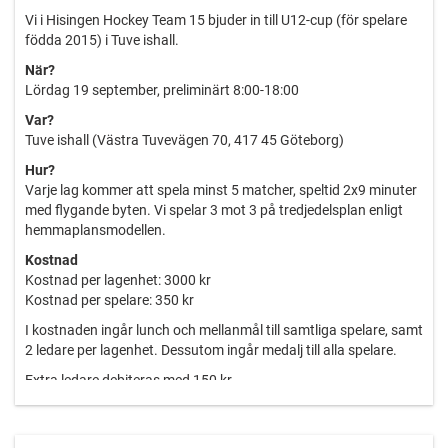
Vi i Hisingen Hockey Team 15 bjuder in till U12-cup (för spelare
födda 2015) i Tuve ishall.
När?
Lördag 19 september, preliminärt 8:00-18:00
Var?
Tuve ishall (Västra Tuvevägen 70, 417 45 Göteborg)
Hur?
Varje lag kommer att spela minst 5 matcher, speltid 2x9 minuter
med flygande byten. Vi spelar 3 mot 3 på tredjedelsplan enligt
hemmaplansmodellen.
Kostnad
Kostnad per lagenhet: 3000 kr
Kostnad per spelare: 350 kr
I kostnaden ingår lunch och mellanmål till samtliga spelare, samt
2 ledare per lagenhet. Dessutom ingår medalj till alla spelare.
Extra ledare debiteras med 150 kr.
Anmälan
Anmälan sker till Joel, lagledare i team 15, via mail på