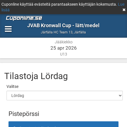
Cuponline käyttää evästeitä parantaakseen käyttäjän kokemusta.
Lue
lisää
JVAB Kronwall Cup - lätt/medel
Jääkiekko
Järfälla
Järfälla HC Team 13
,
Järfälla
Jääkiekko
25 apr 2026
U13
Tilastoja
Lördag
Valitse
Pistepörssi