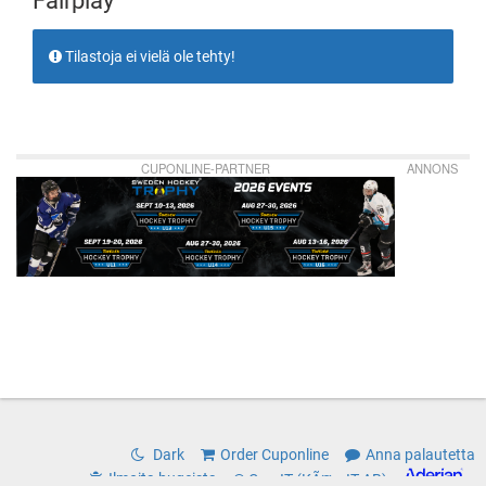
Fairplay
Tilastoja ei vielä ole tehty!
CUPONLINE-PARTNER
ANNONS
Dark
Order Cuponline
Anna palautetta
Ilmoita bugeista
© CoreIT (KÃ¤rnIT AB)