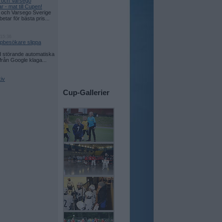
 och Varsego
 - mat till Cupen!
 och Varsego Sverige
tar för bästa pris...
 15:36
upbesökare slippa
d störande automatiska
från Google klaga...
iv
Cup-Gallerier