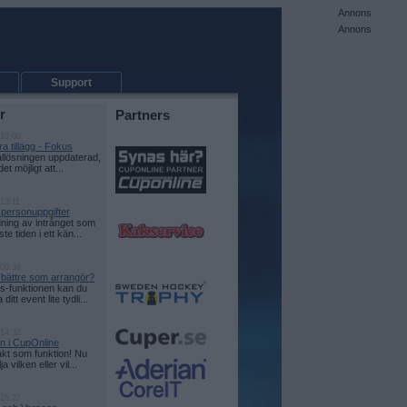
Annons
Annons
Support
r
Partners
 10:00
a tillägg - Fokus
allösningen uppdaterad,
det möjligt att...
13:11
 personuppgifter
ning av intrånget som
te tiden i ett kän...
 09:36
e bättre som arrangör?
-funktionen kan du
itt event lite tydli...
 14:32
on i CupOnline
kt som funktion! Nu
a vilken eller vil...
 15:27