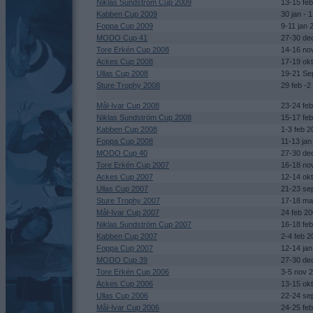
Niklas Sundström Cup 2009
13-15 fe
Kabben Cup 2009
30 jan - 
Foppa Cup 2009
9-11 jan 
MODO Cup 41
27-30 de
Tore Erkén Cup 2008
14-16 no
Ackes Cup 2008
17-19 ok
Ullas Cup 2008
19-21 Se
Sture Trophy 2008
29 feb -
Mål-Ivar Cup 2008
23-24 fe
Niklas Sundström Cup 2008
15-17 fe
Kabben Cup 2008
1-3 feb 2
Foppa Cup 2008
11-13 jan
MODO Cup 40
27-30 de
Tore Erkén Cup 2007
16-18 no
Ackes Cup 2007
12-14 ok
Ullas Cup 2007
21-23 se
Sture Trophy 2007
17-18 ma
Mål-Ivar Cup 2007
24 feb 2
Niklas Sundström Cup 2007
16-18 fe
Kabben Cup 2007
2-4 feb 2
Foppa Cup 2007
12-14 ja
MODO Cup 39
27-30 de
Tore Erkén Cup 2006
3-5 nov 
Ackes Cup 2006
13-15 ok
Ullas Cup 2006
22-24 se
Mål-Ivar Cup 2006
24-25 fe