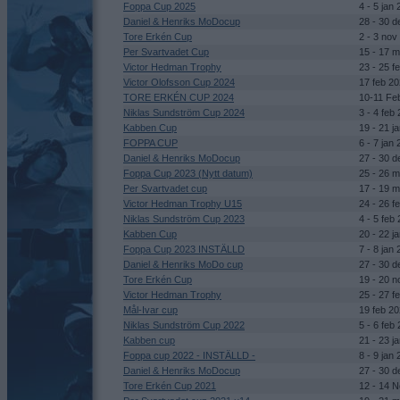
Foppa Cup 2025
4 - 5 jan
Daniel & Henriks MoDocup
28 - 30 
Tore Erkén Cup
2 - 3 nov
Per Svartvadet Cup
15 - 17 
Victor Hedman Trophy
23 - 25 f
Victor Olofsson Cup 2024
17 feb 2
TORE ERKÉN CUP 2024
10-11 Fe
Niklas Sundström Cup 2024
3 - 4 feb
Kabben Cup
19 - 21 j
FOPPA CUP
6 - 7 jan
Daniel & Henriks MoDocup
27 - 30 
Foppa Cup 2023 (Nytt datum)
25 - 26 
Per Svartvadet cup
17 - 19 
Victor Hedman Trophy U15
24 - 26 f
Niklas Sundström Cup 2023
4 - 5 feb
Kabben Cup
20 - 22 j
Foppa Cup 2023 INSTÄLLD
7 - 8 jan
Daniel & Henriks MoDo cup
27 - 30 
Tore Erkén Cup
19 - 20 
Victor Hedman Trophy
25 - 27 f
Mål-Ivar cup
19 feb 2
Niklas Sundström Cup 2022
5 - 6 feb
Kabben cup
21 - 23 j
Foppa cup 2022 - INSTÄLLD -
8 - 9 jan
Daniel & Henriks MoDocup
27 - 30 
Tore Erkén Cup 2021
12 - 14 