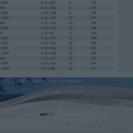
b 2006
U 11 (-95)
8
174
006
U 13 (-93)
12
270
n 2006
U 10 (-96)
8
195
c 2005
U 16 (-90)
16
391
2005
U 12 (-94)
10
238
t 2005
U 15 (-91)
10
240
005
U 9 (-96)
12
183
b 2005
U 11 (-94)
15
346
n 2005
U 13 (-92)
16
385
n 2005
U 10 (-95)
10
178
c 2004
U 16 (-89)
16
385
2004
U 13 (-93)
10
234
t 2004
U 15 (-90)
10
245
c 2003
U16 (-88)
16
417
CupOnline - Aderian CoreIT - Örnsköldsvik