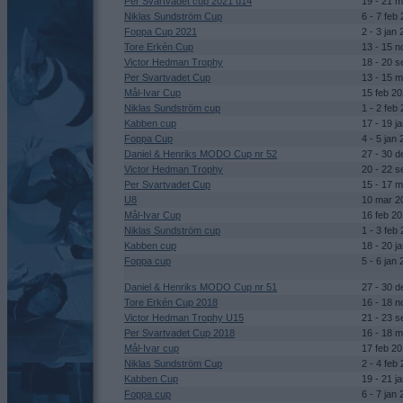
Per Svartvadet cup 2021 u14
19 - 21 
Niklas Sundström Cup
6 - 7 feb
Foppa Cup 2021
2 - 3 jan
Tore Erkén Cup
13 - 15 
Victor Hedman Trophy
18 - 20 
Per Svartvadet Cup
13 - 15 
Mål-Ivar Cup
15 feb 2
Niklas Sundström cup
1 - 2 feb
Kabben cup
17 - 19 j
Foppa Cup
4 - 5 jan
Daniel & Henriks MODO Cup nr 52
27 - 30 
Victor Hedman Trophy
20 - 22 
Per Svartvadet Cup
15 - 17 
U8
10 mar 2
Mål-Ivar Cup
16 feb 2
Niklas Sundström cup
1 - 3 feb
Kabben cup
18 - 20 j
Foppa cup
5 - 6 jan
Daniel & Henriks MODO Cup nr 51
27 - 30 
Tore Erkén Cup 2018
16 - 18 
Victor Hedman Trophy U15
21 - 23 
Per Svartvadet Cup 2018
16 - 18 
Mål-Ivar cup
17 feb 2
Niklas Sundström Cup
2 - 4 feb
Kabben Cup
19 - 21 j
Foppa cup
6 - 7 jan