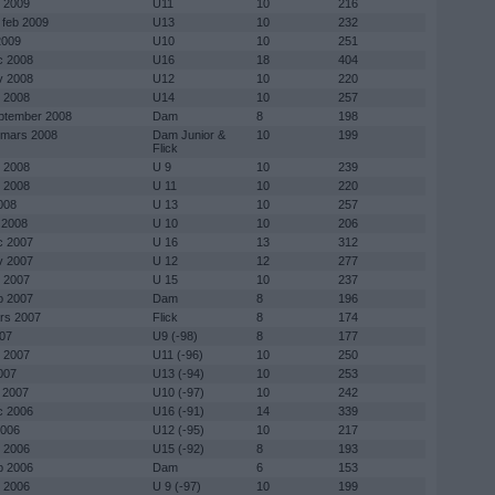
b 2009
U11
10
216
1 feb 2009
U13
10
232
2009
U10
10
251
c 2008
U16
18
404
v 2008
U12
10
220
t 2008
U14
10
257
ptember 2008
Dam
8
198
2 mars 2008
Dam Junior &
10
199
Flick
b 2008
U 9
10
239
b 2008
U 11
10
220
008
U 13
10
257
 2008
U 10
10
206
c 2007
U 16
13
312
v 2007
U 12
12
277
t 2007
U 15
10
237
p 2007
Dam
8
196
rs 2007
Flick
8
174
007
U9 (-98)
8
177
b 2007
U11 (-96)
10
250
007
U13 (-94)
10
253
n 2007
U10 (-97)
10
242
c 2006
U16 (-91)
14
339
2006
U12 (-95)
10
217
t 2006
U15 (-92)
8
193
p 2006
Dam
6
153
b 2006
U 9 (-97)
10
199