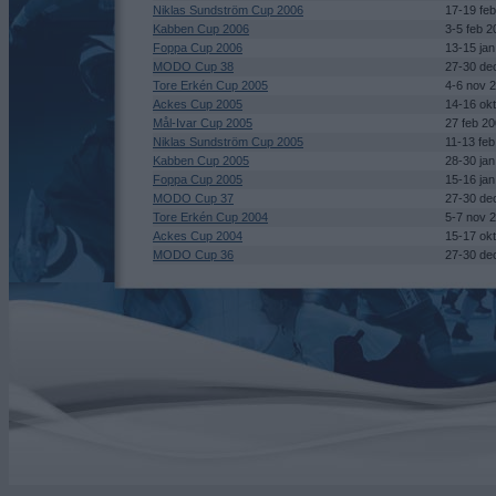
Niklas Sundström Cup 2006
17-19 fe
Kabben Cup 2006
3-5 feb 2
Foppa Cup 2006
13-15 ja
MODO Cup 38
27-30 de
Tore Erkén Cup 2005
4-6 nov 
Ackes Cup 2005
14-16 ok
Mål-Ivar Cup 2005
27 feb 2
Niklas Sundström Cup 2005
11-13 fe
Kabben Cup 2005
28-30 ja
Foppa Cup 2005
15-16 ja
MODO Cup 37
27-30 de
Tore Erkén Cup 2004
5-7 nov 
Ackes Cup 2004
15-17 ok
MODO Cup 36
27-30 de