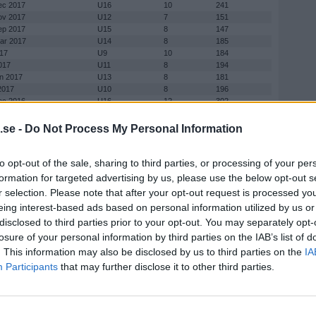
dec 2017
U16
10
241
nov 2017
U12
7
151
sep 2017
U15
8
147
mar 2017
U14
8
185
017
U9
10
184
017
U11
8
194
an 2017
U13
8
181
 2017
U10
8
196
dec 2016
U16
12
302
nov 2016
U12
8
182
sep 2016
U15
6
130
.se -
Do Not Process My Personal Information
mar 2016
U 14
8
204
016
U 9
10
196
 2016
U 11
7
137
to opt-out of the sale, sharing to third parties, or processing of your per
an 2016
U 13
12
258
formation for targeted advertising by us, please use the below opt-out s
an 2016
U13
0
0
r selection. Please note that after your opt-out request is processed y
an 2016
U13
0
0
eing interest-based ads based on personal information utilized by us or
n 2016
U 10
7
186
dec 2015
U16
14
339
disclosed to third parties prior to your opt-out. You may separately opt-
nov 2015
U 12
6
141
losure of your personal information by third parties on the IAB’s list of
sep 2015
U 15
7
156
. This information may also be disclosed by us to third parties on the
IA
015
U09
9
200
Participants
that may further disclose it to other third parties.
 2015
U11
9
172
an 2015
U13
6
134
n 2015
U10
8
176
dec 2014
U16
16
400