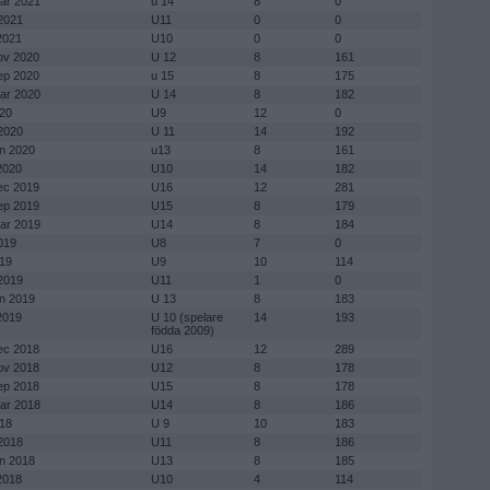
mar 2021
u 14
8
0
 2021
U11
0
0
 2021
U10
0
0
nov 2020
U 12
8
161
sep 2020
u 15
8
175
mar 2020
U 14
8
182
020
U9
12
0
 2020
U 11
14
192
an 2020
u13
8
161
 2020
U10
14
182
dec 2019
U16
12
281
sep 2019
U15
8
179
mar 2019
U14
8
184
019
U8
7
0
019
U9
10
114
 2019
U11
1
0
an 2019
U 13
8
183
 2019
U 10 (spelare
14
193
födda 2009)
dec 2018
U16
12
289
nov 2018
U12
8
178
sep 2018
U15
8
178
mar 2018
U14
8
186
018
U 9
10
183
 2018
U11
8
186
an 2018
U13
8
185
 2018
U10
4
114