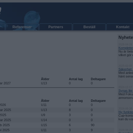
Referenser
Partners
Beställ
Kontakt
Nyhete
2026-04-24
Kompletter
Nu är bet
vilket gör 
2025-02-07 
Säkerhet,
Med anled
hänt senas
Ålder
Antal lag
Deltagare
mar 2027
U13
0
0
2024-12-17
Synas lit
Med Fokus
annonsera d
Ålder
Antal lag
Deltagare
 2026
U11
0
0
2024-06-26
mar 2025
U13
8
0
Ny funkti
2025
U9
3
0
Cup-konta
kan du välj
mar 2025
U14
0
0
eb 2025
U15
6
90
N 2025
U11
3
9
2024-06-24