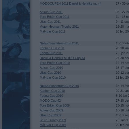
MODOCUPEN 2011 Daniel & Henriks nr: 44
27 - 30 d
Ackes Cup 2011
25 - 27 n
Tore Erkén Cup 2011
11 - 13 n
Ullas Cup 2011
9 - 11 se
Victor Hedman Trophy 2011
18-20 ma
Mål-Ivar Cup 2011
20 feb 20
Niklas Sundström Cup 2011
11-13 feb
Kabben Cup 2011
28-30 jan
Foppa Cup 2011
7-9 jan 2
Daniel & Henriks MODO Cup 43
27-30 de
Tore Erkén Cup 2010
12-14 no
Ackes Cup 2010
15-17 ok
Ullas Cup 2010
10-12 se
Mål-Ivar Cup 2010
21 feb 2
Niklas Sundström Cup 2010
13-14 fe
Kabben Cup 2010
29-31 ja
Foppa Cup 2010
8-10 jan 
MODO Cup 42
27-30 de
Tore Erkén Cup 2009
13-15 no
Ackes Cup 2009
16-18 ok
Ullas Cup 2009
11-13 se
Sture Trophy 2009
7-8 mars
Mål-Ivar Cup 2009
22 feb 2