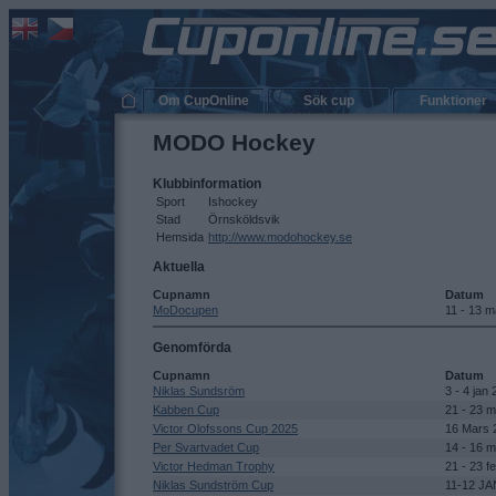
Om CupOnline
Sök cup
Funktioner
MODO Hockey
Klubbinformation
Sport
Ishockey
Stad
Örnsköldsvik
Hemsida
http://www.modohockey.se
Aktuella
Cupnamn
Datum
MoDocupen
11 - 13 
Genomförda
Cupnamn
Datum
Niklas Sundsröm
3 - 4 jan
Kabben Cup
21 - 23 
Victor Olofssons Cup 2025
16 Mars 
Per Svartvadet Cup
14 - 16 
Victor Hedman Trophy
21 - 23 f
Niklas Sundström Cup
11-12 JA