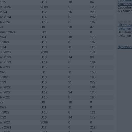
Cuponline
 2025
U10
18
84
samarbetar
dec 2024
2009
5
128
Cuponline
AB samarbe
 2024
U12
36
229
mar 2024
U14
8
202
eb 2024
U 15
8
187
2024-04-08
Låt era c
024
U9
20
47
reklamen!
bruari 2024
u12
5
0
Den iblan
reklamen 
 2024
U11
18
176
an 2024
U13
8
192
Nyhetsark
 2024
U10
11
113
dec 2023
2008
7
171
mar 2023
U10
14
89
mar 2023
U 14
8
194
eb 2023
U15
6
128
 2023
u11
11
158
an 2023
U13
8
195
 2023
U10
21
227
dec 2022
U16
8
191
nov 2022
U 12
24
128
eb 2022
U 15
8
196
022
U9
18
0
 2022
U11
11
0
an 2022
U 13
8
121
 2022
U10
14
177
dec 2021
2006
0
0
Nov 2021
U12
8
212