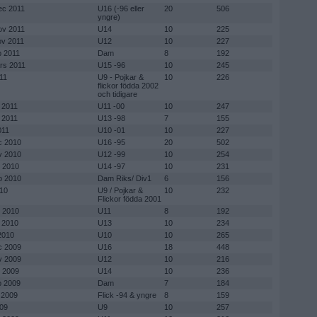
ec 2011
U16 (-96 eller
20
506
yngre)
ov 2011
U14
10
225
ov 2011
U12
10
227
p 2011
Dam
8
192
rs 2011
U15 -96
10
245
11
U9 - Pojkar &
10
226
flickor födda 2002
och tidigare
 2011
U11 -00
10
247
 2011
U13 -98
7
155
011
U10 -01
10
227
c 2010
U16 -95
20
502
v 2010
U12 -99
10
254
t 2010
U14 -97
10
231
p 2010
Dam Riks/ Div1
6
156
010
U9 / Pojkar &
10
232
Flickor födda 2001
b 2010
U11
8
192
n 2010
U13
10
234
2010
U10
10
265
c 2009
U16
18
448
v 2009
U12
10
216
t 2009
U14
10
236
p 2009
Dam
7
184
 2009
Flick -94 & yngre
8
159
009
U9
10
257