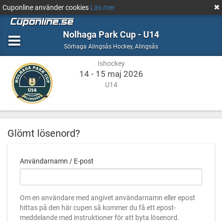
Cuponline använder cookies
Läs mer
Nolhaga Park Cup - U14
Ishockey
Alingsås
Sörhaga Alingsås Hockey
,
Alingsås
Ishockey
14 - 15 maj 2026
U14
Glömt lösenord?
Användarnamn / E-post
Om en användare med angivet användarnamn eller epost
hittas på den här cupen så kommer du få ett epost-
meddelande med instruktioner för att byta lösenord.