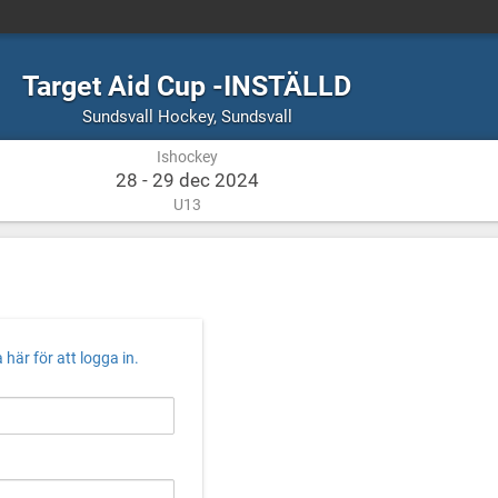
Target Aid Cup -INSTÄLLD
Ishockey
Sundsvall
Sundsvall Hockey
,
Sundsvall
Ishockey
28 - 29 dec 2024
U13
 här för att logga in.