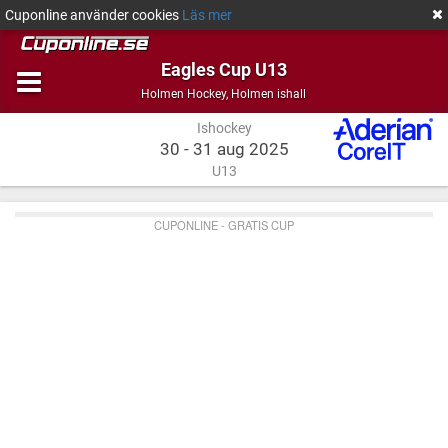
Cuponline använder cookies
Läs mer
Eagles Cup U13
Ishockey
Holmen
Holmen Hockey
,
Holmen ishall
ishall
Ishockey
30 - 31 aug 2025
U13
CUPONLINE - GRATIS CUP