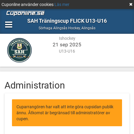
Cuponline använder cookies
Läs mer
SAH Träningscup FLICK U13-U16
Ishockey
Alingsås
Sörhaga Alingsås Hockey
,
Alingsås
Ishockey
21 sep 2025
U13-U16
Administration
Cuparrangören har valt att inte göra cupsidan publik
ännu. Åtkomst är begränsad till administratörer av
cupen.