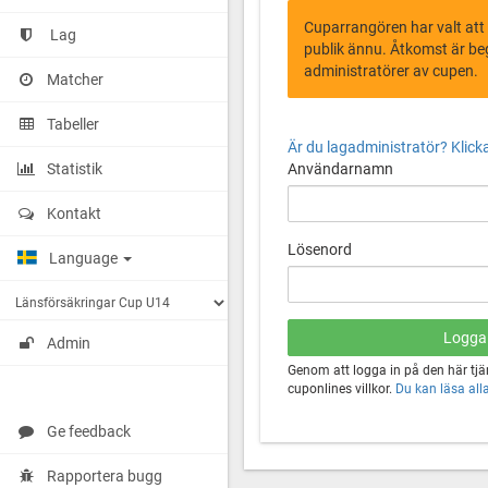
Cuparrangören har valt att
Lag
publik ännu. Åtkomst är beg
administratörer av cupen.
Matcher
Tabeller
Är du lagadministratör? Klicka
Statistik
Användarnamn
Kontakt
Lösenord
Language
Admin
Genom att logga in på den här tj
cuponlines villkor.
Du kan läsa alla 
Ge feedback
Rapportera bugg