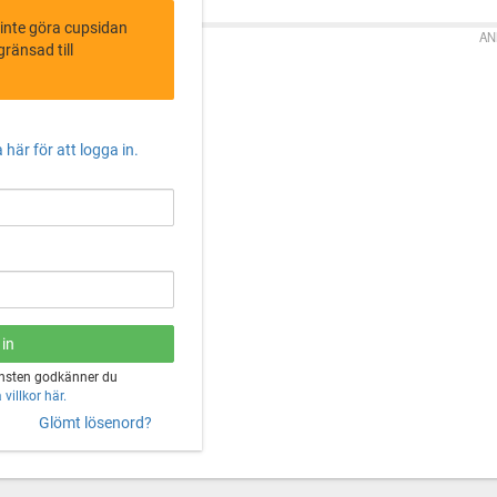
 inte göra cupsidan
AN
ränsad till
 här för att logga in.
änsten godkänner du
villkor här.
Glömt lösenord?