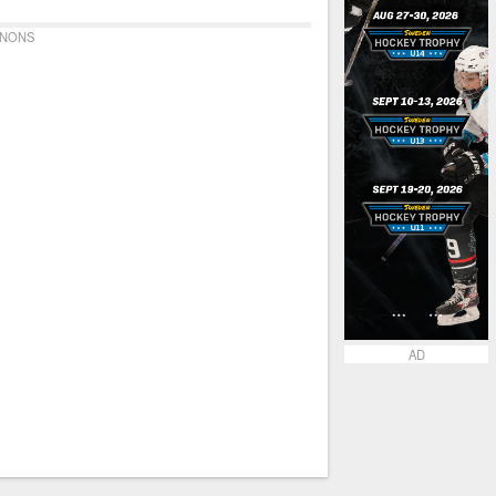
NONS
AD