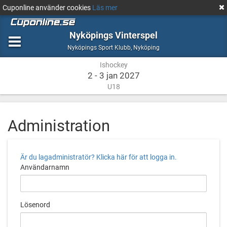
Cuponline använder cookies
Läs mer
Nyköpings Vinterspel
Ishockey
Nyköping
Nyköpings Sport Klubb
,
Nyköping
Ishockey
2 - 3 jan 2027
U18
Administration
Är du lagadministratör? Klicka här för att logga in.
Användarnamn
Lösenord