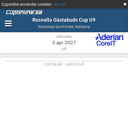
Cuponline använder cookies
Läs mer
Rosvalla Gästabuds Cup U9
Ishockey
Nyköping
Nyköpings Sport Klubb
,
Nyköping
Ishockey
3 apr 2027
U9
CUPONLINE - GRATIS CUP