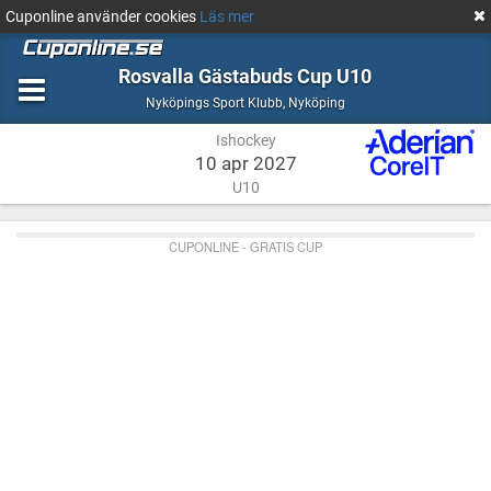
Cuponline använder cookies
Läs mer
Rosvalla Gästabuds Cup U10
Ishockey
Nyköping
Nyköpings Sport Klubb
,
Nyköping
Ishockey
10 apr 2027
U10
CUPONLINE - GRATIS CUP