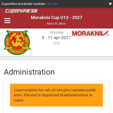
Cuponline använder cookies
Läs mer
Morakniv Cup U13 - 2027
Ishockey
Mora
Mora IK
,
Mora
Ishockey
9 - 11 apr 2027
U13
Administration
Cuparrangören har valt att inte göra cupsidan publik
ännu. Åtkomst är begränsad till administratörer av
cupen.