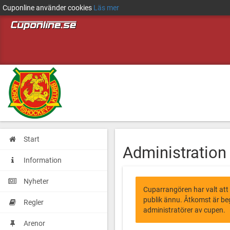
Cuponline använder cookies
Läs mer
Start
Administration
Information
Nyheter
Cuparrangören har valt att
publik ännu. Åtkomst är beg
Regler
administratörer av cupen.
Arenor