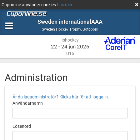
Cuponline använder cookies
Läs mer
Sweden internationalAAA
Ishockey
Gotobork
Sweden Hockey Trophy
,
Gotobork
Ishockey
22 - 24 jun 2026
U16
Administration
Är du lagadministratör? Klicka här för att logga in.
Användarnamn
Lösenord