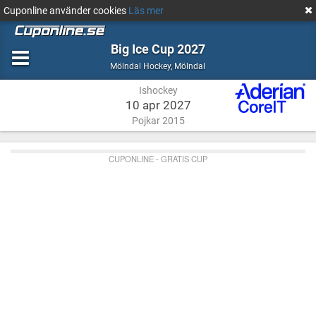
Cuponline använder cookies
Läs mer
Big Ice Cup 2027
Ishockey
Mölndal
Mölndal Hockey
,
Mölndal
Ishockey
10 apr 2027
Pojkar 2015
CUPONLINE - GRATIS CUP