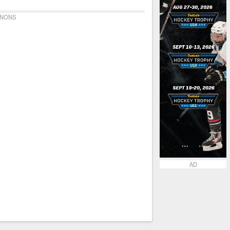
NONS
AD