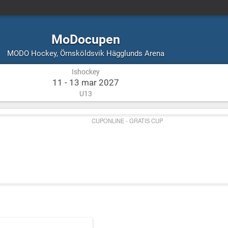
MoDocupen
Ishockey
Örnsköldsvik
MODO Hockey
,
Örnsköldsvik Hägglunds Arena
Hägglunds
Ishockey
Arena
11 - 13 mar 2027
U13
CUPONLINE - GRATIS CUP