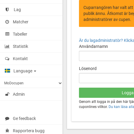
Cuparrangören har valt att
Lag
publik ännu. Åtkomst är beg
administratörer av cupen.
Matcher
Tabeller
Är du lagadministratör? Klicka
Statistik
Användarnamn
Kontakt
Lösenord
Language
Admin
Genom att logga in på den här tj
cuponlines villkor.
Du kan läsa alla 
Ge feedback
Rapportera bugg