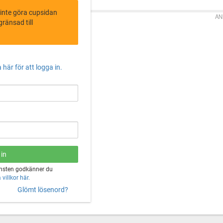
 inte göra cupsidan
AN
ränsad till
 här för att logga in.
änsten godkänner du
villkor här.
Glömt lösenord?