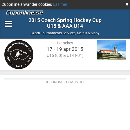
Cuponline använder cookies
Läs mer
2015 Czech Spring Hockey Cup
U15 & AAA U14
Ishockey
Melnik
Czech Tournaments Services
,
Melnik & Slany
&
Ishockey
Slany
17 - 19 apr 2015
U15 (00) & U14 (-01)
CUPONLINE - GRATIS CUP