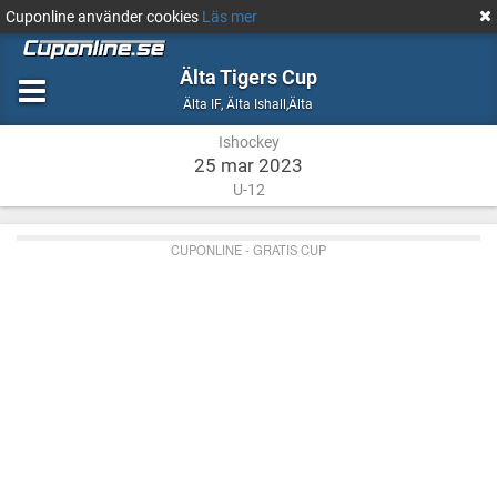
Cuponline använder cookies
Läs mer
Älta Tigers Cup
Ishockey
Älta
Älta IF
,
Älta Ishall,Älta
Ishall,Älta
Ishockey
25 mar 2023
U-12
CUPONLINE - GRATIS CUP