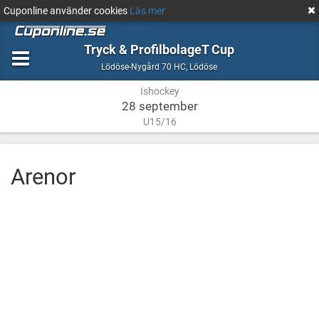
Cuponline använder cookies
Läs mer
Tryck & ProfilbolageT Cup
Ishockey
Lödöse
Lödöse-Nygård 70 HC
,
Lödöse
Ishockey
28 september
U15/16
Arenor