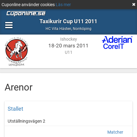
Cuponline använder cookies
Läs mer
Taxikurir Cup U11 2011
Ishockey
Norrköping
HC Vita Hästen
,
Norrköping
Ishockey
18-20 mars 2011
U11
Arenor
Stallet
Utställningsvägen 2
Matcher