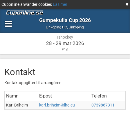
Cuponline använder cookies
Läs mer
Gumpekulla Cup 2026
Ishockey
Linköping
Linköping HC
,
Linköping
Ishockey
28 - 29 mar 2026
F16
Kontakt
Kontaktuppgifter till arrangören
Namn
E-post
Telefon
Karl Briheim
karl.briheim@lhc.eu
0739867311