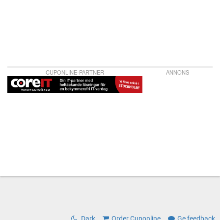
CUPONLINE-PARTNER
ANNONS
Dark
Order Cuponline
Ge feedback