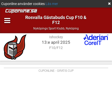
Cuponline använder cookies
Läs mer
Rosvalla Gästabuds Cup F10 &
F12
Ishockey
Nyköping
Nyköpings Sport Klubb
,
Nyköping
Ishockey
13:e april 2025
F10/F12
CUPONLINE - GRATIS CUP