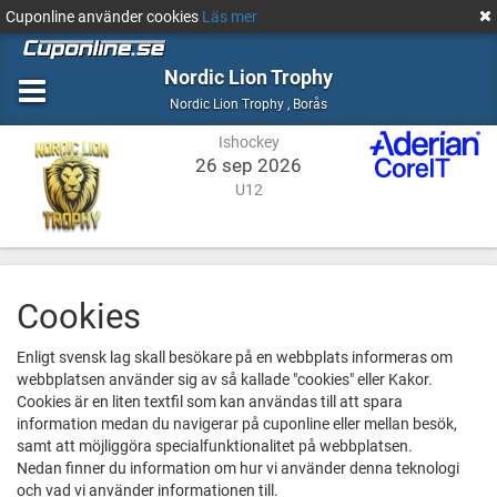
Cuponline använder cookies
Läs mer
Nordic Lion Trophy
Ishockey
Borås
Nordic Lion Trophy
,
Borås
Ishockey
26 sep 2026
U12
Cookies
Enligt svensk lag skall besökare på en webbplats informeras om
webbplatsen använder sig av så kallade "cookies" eller Kakor.
Cookies är en liten textfil som kan användas till att spara
information medan du navigerar på cuponline eller mellan besök,
samt att möjliggöra specialfunktionalitet på webbplatsen.
Nedan finner du information om hur vi använder denna teknologi
och vad vi använder informationen till.