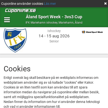
Cuponline använder cookies
Läs mer
Åland Sport Week - 3vs3 Cup
Ishockey
Mariehamn,
IFK Mariehamn ishockey
,
Mariehamn, Åland
Åland
Ishockey
14 - 15 aug 2026
Senior
Cookies
Enligt svensk lag skall besökare på en webbplats informeras om
webbplatsen använder sig av så kallade "cookies" eller Kakor.
Cookies är en liten textfil som kan användas till att spara
information medan du navigerar på cuponline eller mellan besök,
samt att möjliggöra specialfunktionalitet på webbplatsen.
Nedan finner du information om hur vi använder denna teknologi
och vad vi använder informationen till.