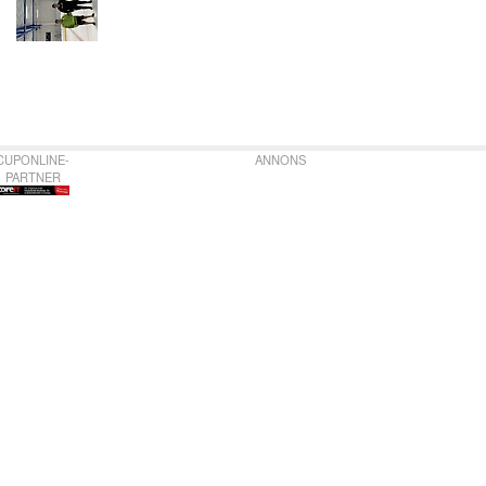
CUPONLINE-
ANNONS
PARTNER