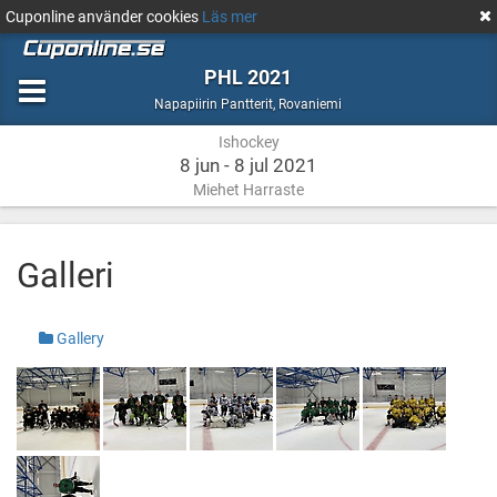
Cuponline använder cookies
Läs mer
PHL 2021
Ishockey
Rovaniemi
Napapiirin Pantterit
,
Rovaniemi
Ishockey
8 jun - 8 jul 2021
Miehet Harraste
Galleri
Gallery