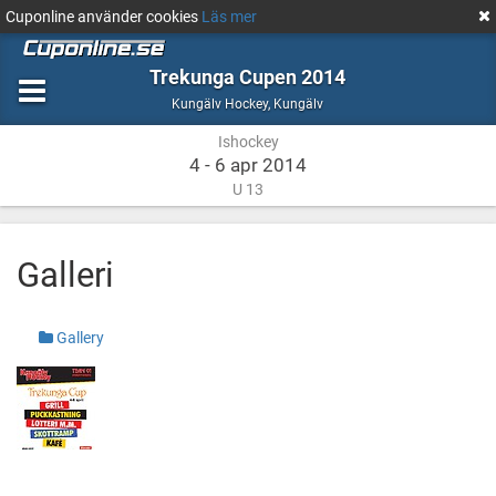
Cuponline använder cookies
Läs mer
Trekunga Cupen 2014
Ishockey
Kungälv
Kungälv Hockey
,
Kungälv
Ishockey
4 - 6 apr 2014
U 13
Galleri
Gallery