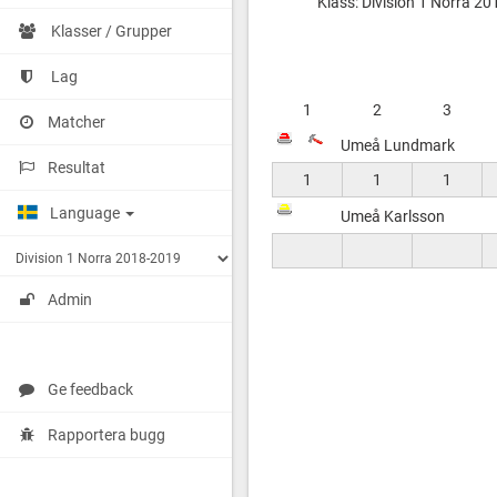
Klass: Division 1 Norra 2
vs
Umeå
Klasser / Grupper
CK
Karlsson
Lag
1
2
3
Matcher
Umeå Lundmark
Resultat
1
1
1
Language
Umeå Karlsson
Admin
Ge feedback
Rapportera bugg