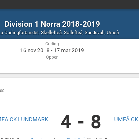
Division 1 Norra 2018-2019
Curling
Skellefteå
a Curlingförbundet
,
Skellefteå, Sollefteå, Sundsvall, Umeå
Sollefteå,
Curling
Sundsvall
16 nov 2018 - 17 mar 2019
Umeå
Öppen
:00
4
-
8
EÅ CK LUNDMARK
UMEÅ CK