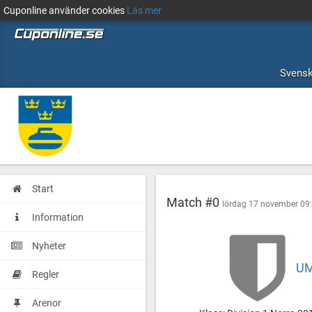
Cuponline använder cookies
Läs mer
Svensk
Start
Match #0
lördag 17 november 09
Information
Nyheter
UM
Umeå
Skellefteå
Regler
CK
Skellefteå
Lundmark
Arenor