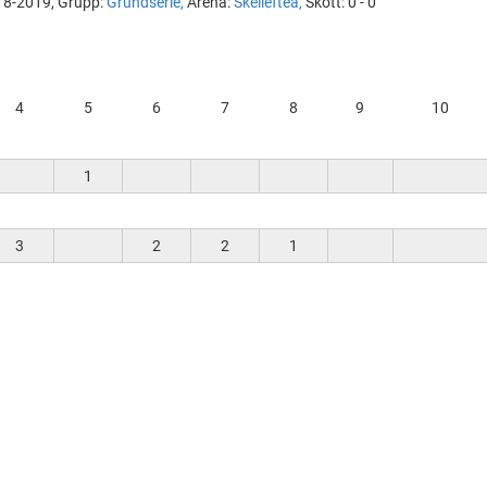
018-2019, Grupp:
Grundserie,
Arena:
Skellefteå,
Skott: 0 - 0
4
5
6
7
8
9
10
1
3
2
2
1