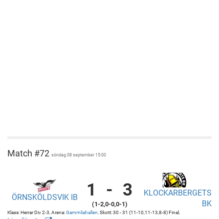
Match #72
söndag 08 september 15:00
1
-
3
KLOCKARBERGETS
Örnsköldsvik
Gammliahallen
ÖRNSKÖLDSVIK IB
BK
(1-2,0-0,0-1)
IB
Gammliahallen
Klass: Herrar Div 2-3, Arena:
Gammliahallen,
Skott: 30 - 31 (11-10,11-13,8-8) Final,
vs