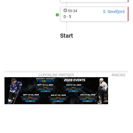
00:34
S. Sevefjord
0 -
1
Start
CUPONLINE-PARTNER
ANNONS