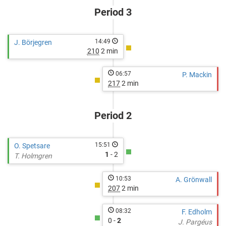
Period 3
14:49
J. Börjegren
210
2 min
06:57
P. Mackin
217
2 min
Period 2
15:51
O. Spetsare
1
- 2
T. Holmgren
10:53
A. Grönwall
207
2 min
08:32
F. Edholm
0 -
2
J. Pargéus