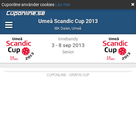
Cuponline använder cookies
Läs mer
Umeå Scandic Cup 2013
Innebandy
Umeå
IBK Dalen
,
Umeå
Innebandy
3 - 8 sep 2013
Senior
CUPONLINE - GRATIS CUP