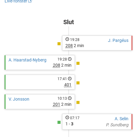
Live-fönster
Klockarbergets
http://cuponline.se/gameView.aspx?
BK
cupid=3484&gameID=91041
Slut
19:28
J. Pargéus
208
2 min
19:28
A. Haarstad-Nyberg
208
2 min
17:41
401
10:13
V. Jonsson
201
2 min
07:17
A. Selin
1 -
3
P. Sundberg